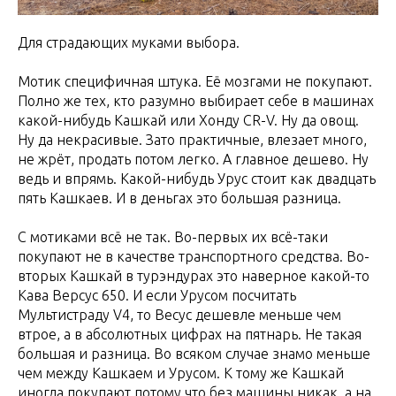
Для страдающих муками выбора.
Мотик специфичная штука. Её мозгами не покупают.
Полно же тех, кто разумно выбирает себе в машинах
какой-нибудь Кашкай или Хонду CR-V. Ну да овощ.
Ну да некрасивые. Зато практичные, влезает много,
не жрёт, продать потом легко. А главное дешево. Ну
ведь и впрямь. Какой-нибудь Урус стоит как двадцать
пять Кашкаев. И в деньгах это большая разница.
С мотиками всё не так. Во-первых их всё-таки
покупают не в качестве транспортного средства. Во-
вторых Кашкай в турэндурах это наверное какой-то
Кава Версус 650. И если Урусом посчитать
Мультистраду V4, то Весус дешевле меньше чем
втрое, а в абсолютных цифрах на пятнарь. Не такая
большая и разница. Во всяком случае знамо меньше
чем между Кашкаем и Урусом. К тому же Кашкай
иногда покупают потому что без машины никак, а на