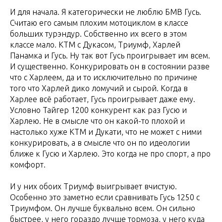
И для начала. Я категорически не люблю БМВ Гусь.
Считаю его самым плохим мотоциклом в классе
больших турэндур. Собственно их всего в этом
классе мало. КТМ с Дукасом, Триумф, Харлей
Панамка и Гусь. Ну так вот Гусь проигрывает им всем.
И существенно. Конкурировать он в состоянии разве
что с Харлеем, да и то исключительно по причине
того что Харлей дико ломучий и сырой. Когда в
Харлее всё работает, Гусь проигрывает даже ему.
Условно Тайгер 1200 конкурент как раз Гусю и
Харлею. Не в смысле что он какой-то плохой и
настолько хуже КТМ и Дукати, что не может с ними
конкурировать, а в смысле что он по идеологии
ближе к Гусю и Харлею. Это когда не про спорт, а про
комфорт.
И у них обоих Триумф выигрывает вчистую.
Особенно это заметно если сравнивать Гусь 1250 с
Триумфом. Он лучше буквально всем. Он сильно
быстрее, у него гораздо лучше тормоза, у него куда