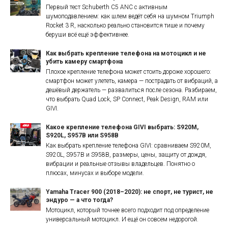
Первый тест Schuberth C5 ANC с активным
шумоподавлением: как шлем ведёт себя на шумном Triumph
Rocket 3 R, насколько реально становится тише и почему
беруши всё ещё эффективнее.
Как выбрать крепление телефона на мотоцикл и не
убить камеру смартфона
Плохое крепление телефона может стоить дороже хорошего:
смартфон может улететь, камера — пострадать от вибраций, а
дешёвый держатель — развалиться после сезона. Разбираем,
что выбрать Quad Lock, SP Connect, Peak Design, RAM или
GIVI.
Какое крепление телефона GIVI выбрать: S920M,
S920L, S957B или S958B
Как выбрать крепление телефона GIVI: сравниваем S920M,
S920L, S957B и S958B, размеры, цены, защиту от дождя,
вибрации и реальные отзывы владельцев. Понятно о
плюсах, минусах и выборе модели.
Yamaha Tracer 900 (2018–2020): не спорт, не турист, не
эндуро — а что тогда?
Мотоцикл, который точнее всего подходит под определение
универсальный мотоцикл. И ещё он совсем недорогой.