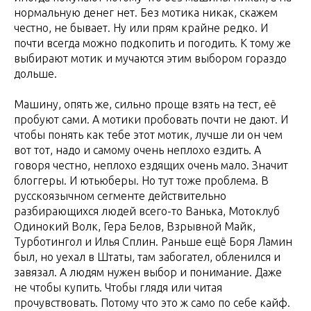
нормальную денег нет. Без мотика никак, скажем
честно, не бывает. Ну или прям крайне редко. И
почти всегда можно подкопить и погодить. К тому же
выбирают мотик и мучаются этим выбором гораздо
дольше.
Машину, опять же, сильно проще взять на тест, её
пробуют сами. А мотики пробовать почти не дают. И
чтобы понять как тебе этот мотик, лучше ли он чем
вот тот, надо и самому очень неплохо ездить. А
говоря честно, неплохо ездящих очень мало. Значит
блоггеры. И ютьюберы. Но тут тоже проблема. В
русскоязычном сегменте действительно
разбирающихся людей всего-то Ванька, Мотоклуб
Одинокий Волк, Гера Белов, Взрывной Майк,
Турботингол и Илья Сплин. Раньше ещё Боря Ламин
был, но уехал в Штаты, там забогател, обленился и
завязал. А людям нужен выбор и понимание. Даже
не чтобы купить. Чтобы глядя или читая
прочувствовать. Потому что это ж само по себе кайф.