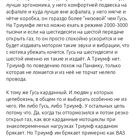
лучше эргономика, у него комфортней подвеска на
асфальте и куда лучше вне асфальта, у него мягче и
чётче коробка, он гораздо более "низовой" чем Гусь.
На Триумфе легко можно ехать в режиме 2000-3000
тысячи и если на шестидесяти на шестой передаче
открыть газ, то он просто спокойно ускорится и не
будет издавать мотором такие звуки и вибрации, что
с мотика убежать хочется. Гусь на шестидесяти и
шестой именно их такие и издаёт. А Триумф нет.
Триумф по поведению похож на Панамку, только
которая не ломается и из неё не торчат нелепо
провода.
К тому же Гусь карданный. И людям у которых
цепебоязнь, в общем-то и выбирать особенно не из
чего. Им либо Гусь, либо Триумф. У остальных цепь
потому что. Да, когда ты оттормозился и потом резко
открыл газ, как все карданные мотоциклы при
знакопеременных нагрузках Триумф карданом
брякает. Но Триумф им брякает примерно как ВАЗ