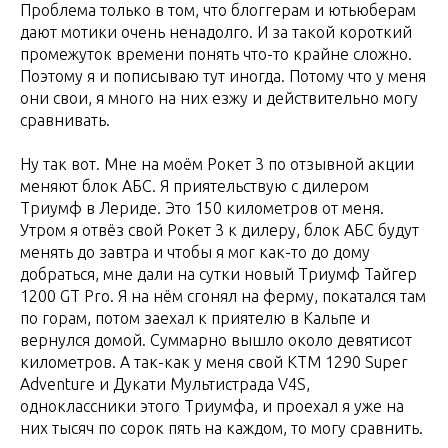
Проблема только в том, что блоггерам и ютьюберам
дают мотики очень ненадолго. И за такой короткий
промежуток времени понять что-то крайне сложно.
Поэтому я и пописываю тут иногда. Потому что у меня
они свои, я много на них езжу и действительно могу
сравнивать.
Ну так вот. Мне на моём Рокет 3 по отзывной акции
меняют блок АБС. Я приятельствую с дилером
Триумф в Лериде. Это 150 километров от меня.
Утром я отвёз свой Рокет 3 к дилеру, блок АБС будут
менять до завтра и чтобы я мог как-то до дому
добраться, мне дали на сутки новый Триумф Тайгер
1200 GT Pro. Я на нём сгонял на ферму, покатался там
по горам, потом заехал к приятелю в Кальпе и
вернулся домой. Суммарно вышло около девятисот
километров. А так-как у меня свой КТМ 1290 Super
Adventure и Дукати Мультистрада V4S,
одноклассники этого Триумфа, и проехал я уже на
них тысяч по сорок пять на каждом, то могу сравнить.