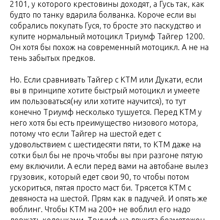
2101, у которого крестовины доходят, а Гусь так, как
будто по танку вдарила болванка. Короче если вы
собрались покупать Гуся, то бросте это паскудство и
купите нормальный мотоцикл Триумф Тайгер 1200.
Он хотя бы похож на современный мотоцикл. А не на
тень забытых предков.
Но. Если сравнивать Тайгер с КТМ или Дукати, если
вы в принципе хотите быстрый мотоцикл и умеете
им пользоваться(ну или хотите научится), то тут
конечно Триумф несколько тушуется. Перед КТМ у
него хотя бы есть преимущество низового мотора,
потому что если Тайгер на шестой едет с
удовольствием с шестидесяти пяти, то КТМ даже на
сотки был бы не прочь чтобы вы при разгоне пятую
ему включили. А если перед вами на автобане вылез
грузовик, который едет свои 90, то чтобы потом
ускориться, пятая просто маст би. Трясется КТМ с
девяноста на шестой. Прям как в падучей. И опять же
воблинг. Чтобы КТМ на 200+ не воблил его надо