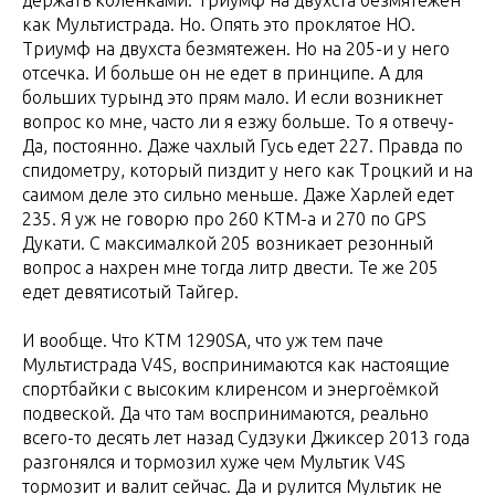
держать коленками. Триумф на двухста безмятежен
как Мультистрада. Но. Опять это проклятое НО.
Триумф на двухста безмятежен. Но на 205-и у него
отсечка. И больше он не едет в принципе. А для
больших турынд это прям мало. И если возникнет
вопрос ко мне, часто ли я езжу больше. То я отвечу-
Да, постоянно. Даже чахлый Гусь едет 227. Правда по
спидометру, который пиздит у него как Троцкий и на
саимом деле это сильно меньше. Даже Харлей едет
235. Я уж не говорю про 260 КТМ-а и 270 по GPS
Дукати. С максималкой 205 возникает резонный
вопрос а нахрен мне тогда литр двести. Те же 205
едет девятисотый Тайгер.
И вообще. Что КТМ 1290SA, что уж тем паче
Мультистрада V4S, воспринимаются как настоящие
спортбайки с высоким клиренсом и энергоёмкой
подвеской. Да что там воспринимаются, реально
всего-то десять лет назад Судзуки Джиксер 2013 года
разгонялся и тормозил хуже чем Мультик V4S
тормозит и валит сейчас. Да и рулится Мультик не