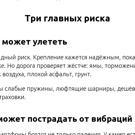
Три главных риска
н может улететь
дный риск. Крепление кажется надёжным, пока 
ке. Но дорога проверяет жёстче: ямы, торможен
 воздуха, плохой асфальт, грунт.
ы слабые пружины, люфтящие шарниры, дешёв
траховки.
 может пострадать от вибраций
ртфоны боятся не только падения. У камер ест