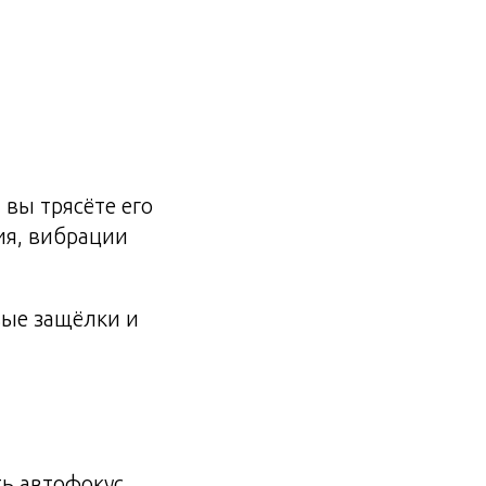
вы трясёте его
ия, вибрации
ые защёлки и
ь автофокус,