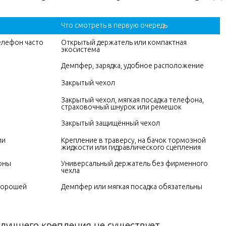
Что смотреть в первую очередь
елефон часто 
Открытый держатель или компактная 
экосистема
Демпфер, зарядка, удобное расположение
Закрытый чехол
Закрытый чехол, мягкая посадка телефона, 
страховочный шнурок или ремешок
Закрытый защищённый чехол
ми
Крепление в траверсу, на бачок тормозной 
жидкости или гидравлического сцепления
оны
Универсальный держатель без фирменного 
чехла
хорошей 
Демпфер или мягкая посадка обязательны
лучшего крепления не существует.