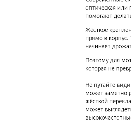
оптическая или
помогают делать
Жёсткое крепле
прямо в корпус. 
начинает дрожат
Поэтому для мот
которая не прев
Не путайте види
может заметно р
жёсткой перекл
может выглядет
высокочастотны