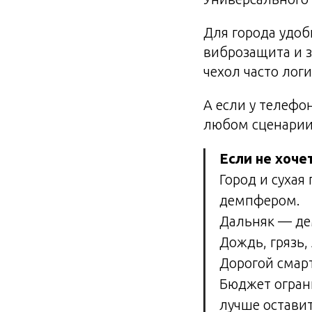
Для города удо
виброзащита и з
чехол часто лог
А если у телефо
любом сценарии
Если не хоче
Город и сухая
демпфером.
Дальняк — дем
Дождь, грязь,
Дорогой смар
Бюджет огран
лучше оставит