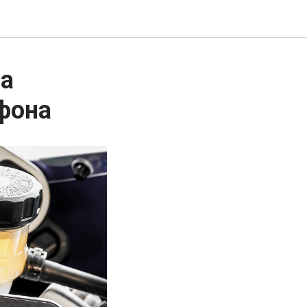
на
фона