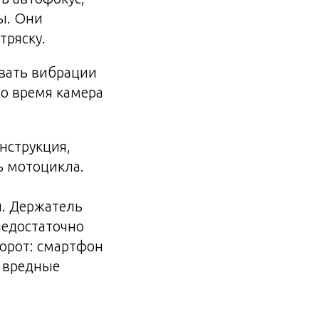
ы. Они
тряску.
авать вибрации
то время камера
нструкция,
ь мотоцикла.
и. Держатель
недостаточно
орот: смартфон
я вредные