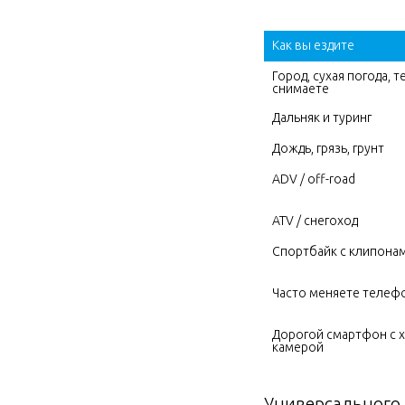
Как вы ездите
Город, сухая погода, т
снимаете
Дальняк и туринг
Дождь, грязь, грунт
ADV / off-road
ATV / снегоход
Спортбайк с клипона
Часто меняете телеф
Дорогой смартфон с 
камерой
Универсального 