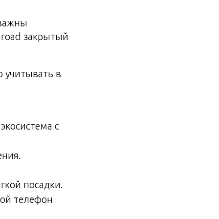
 важны
f-road закрытый
о учитывать в
экосистема с
ения.
гкой посадки.
ной телефон