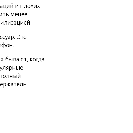
раций и плохих
чить менее
билизацией.
суар. Это
тфон.
я бывают, когда
пулярные
у полный
держатель