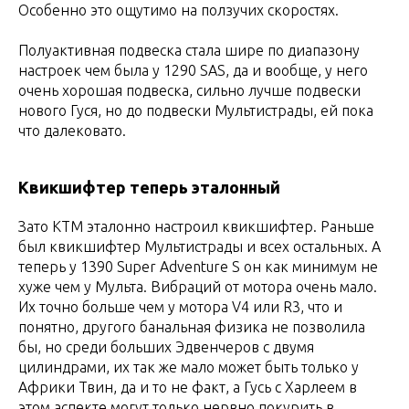
Особенно это ощутимо на ползучих скоростях.
Полуактивная подвеска стала шире по диапазону
настроек чем была у 1290 SAS, да и вообще, у него
очень хорошая подвеска, сильно лучше подвески
нового Гуся, но до подвески Мультистрады, ей пока
что далековато.
Квикшифтер теперь эталонный
Зато КТМ эталонно настроил квикшифтер. Раньше
был квикшифтер Мультистрады и всех остальных. А
теперь у 1390 Super Adventure S он как минимум не
хуже чем у Мульта. Вибраций от мотора очень мало.
Их точно больше чем у мотора V4 или R3, что и
понятно, другого банальная физика не позволила
бы, но среди больших Эдвенчеров с двумя
цилиндрами, их так же мало может быть только у
Африки Твин, да и то не факт, а Гусь с Харлеем в
этом аспекте могут только нервно покурить в