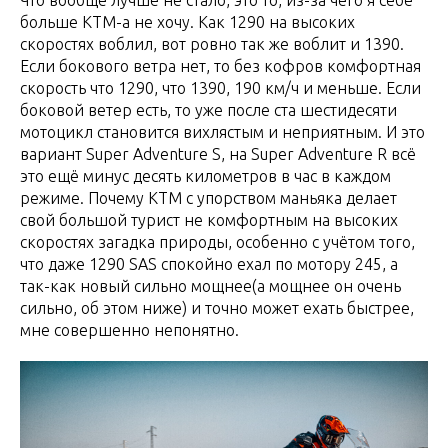
Что вообще лучше не стало, это то, из-за чего я себе
больше КТМ-а не хочу. Как 1290 на высоких
скоростях воблил, вот ровно так же воблит и 1390.
Если бокового ветра нет, то без кофров комфортная
скорость что 1290, что 1390, 190 км/ч и меньше. Если
боковой ветер есть, то уже после ста шестидесяти
мотоцикл становится вихлястым и неприятным. И это
вариант Super Adventure S, на Super Adventure R всё
это ещё минус десять километров в час в каждом
режиме. Почему КТМ с упорством маньяка делает
свой большой турист не комфортным на высоких
скоростях загадка природы, особенно с учётом того,
что даже 1290 SAS спокойно ехал по мотору 245, а
так-как новый сильно мощнее(а мощнее он очень
сильно, об этом ниже) и точно может ехать быстрее,
мне совершенно непонятно.