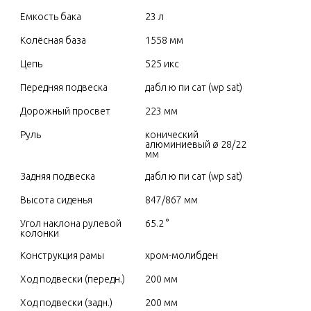
Емкость бака
23 л
Колёсная база
1558 мм
Цепь
525 икс
Передняя подвеска
дабл ю пи сат (wp sat)
Дорожный просвет
223 мм
Руль
конический 
алюминиевый ø 28/22 
мм
Задняя подвеска
дабл ю пи сат (wp sat)
Высота сиденья
847/867 мм
Угол наклона рулевой 
65.2 °
колонки
Конструкция рамы
хром-молибден
Ход подвески (передн.)
200 мм
Ход подвески (задн.)
200 мм