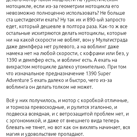
мотоцикле, если из-за геометрии мотоцикла его
невозможно полноценно использовать? Не больше
ста шестидесяти ехать? Ну так их и 890-ый запросто
едет, который дешевле в полтора раза. Как-то ж все
остальные исхитряются делать мотоциклы, которые
ни на какой скорости не воблят, вон у Мультистрада
даже демпфера нет рулевого, а на воблинг даже
намека нет на любой скорости, с кофрами или без, у
1390 и демпфер есть, и воблинг есть. А ехать на
вихрастом мотоцикле далеко утомительно. При том
что изначальное предназначение 1390 Super
Adventure S ехать далеко и быстро, чего из-за
воблинга он делать толком не может.
Всё у них получилось, и мотор с коробкой отличные,
и тормоза превосходные, и рулится эталонно, и
подвеска всеядная, и с ветрозащитой проблем нет, и
с эргономикой, и даже от внешнего вида теперь
блевать не тянет, но вот как он вихлять начинает, вся
магия и удовольствие пропадают.