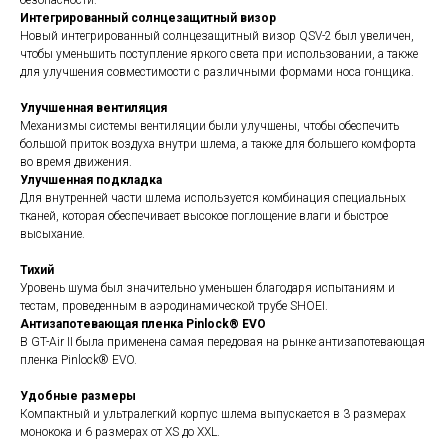
безопасности.
Интегрированный солнцезащитный визор
Новый интегрированный солнцезащитный визор QSV-2 был увеличен,
чтобы уменьшить поступление яркого света при использовании, а также
для улучшения совместимости с различными формами носа гонщика.
Улучшенная вентиляция
Механизмы системы вентиляции были улучшены, чтобы обеспечить
большой приток воздуха внутри шлема, а также для большего комфорта
во время движения.
Улучшенная подкладка
Для внутренней части шлема используется комбинация специальных
тканей, которая обеспечивает высокое поглощение влаги и быстрое
высыхание.
Тихий
Уровень шума был значительно уменьшен благодаря испытаниям и
тестам, проведенным в аэродинамической трубе SHOEI.
Антизапотевающая пленка Pinlock® EVO
В GT-Air II была применена самая передовая на рынке антизапотевающая
пленка Pinlock® EVO.
Удобные размеры
Компактный и ультралегкий корпус шлема выпускается в 3 размерах
монокока и 6 размерах от XS до XXL.