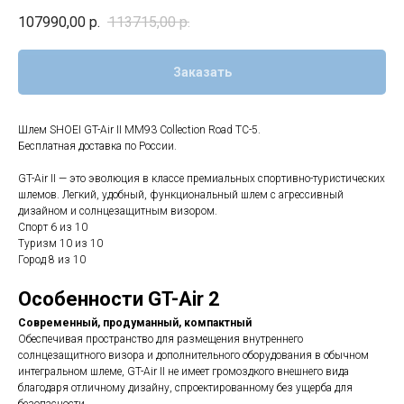
107990,00
р.
113715,00
р.
Заказать
Шлем SHOEI GT-Air II MM93 Collection Road TC-5.
Бесплатная доставка по России.
GT-Air II — это эволюция в классе премиальных спортивно-туристических
шлемов. Легкий, удобный, функциональный шлем с агрессивный
дизайном и солнцезащитным визором.
Спорт 6 из 10
Туризм 10 из 10
Город 8 из 10
Особенности GT-Air 2
Современный, продуманный, компактный
Обеспечивая пространство для размещения внутреннего
солнцезащитного визора и дополнительного оборудования в обычном
интегральном шлеме, GT-Air II не имеет громоздкого внешнего вида
благодаря отличному дизайну, спроектированному без ущерба для