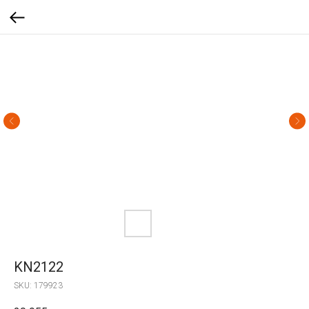
KN2122
SKU:
179923