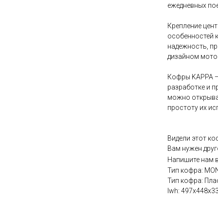
ежедневных пое
Крепление цен
особенностей 
надежность, пр
дизайном мото
Кофры KAPPA — 
разработке и 
можно открыва
простоту их ис
Видели этот ко
Вам нужен друг
Напишите нам 
Тип кофра: M
Тип кофра: Пла
lwh: 497x448x