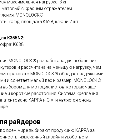
ая максимальная нагрузка: 3 кг
й матовый с красным отражателем
епления: MONOLOCK®
ть: кофр, площадка K628, ключи 2 шт.
ля K355N2:
кофра: K638
ения MONOLOCK® разработана для небольших
кутеров и рассчитана на меньшую нагрузку, чем
смотря на это MONOLOCK® обладает надежными
ами и сочетает малый вес и размер. MONOLOCK®
м выбором для мотоциклистов, которые чаще
ие и короткие расстояния. Система крепления
атентована KAPPA и GIVI и является очень
ире.
ля райдеров
во всем мире выбирают продукцию KAPPA за
очность, изысканный дизайн и удобство в