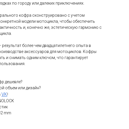
здках по городу или далеких приключениях.
трального кофра сконструировано с учетом
конкретной модели мотоцикла, чтобы обеспечить
актичность и, конечно же, эстетическую гармонию с
цикла.
результат более чем двадцатилетнего опыта в
производстве аксессуаров для мотоциклов. Кофры
ть и снимать одним ключом, что гарантирует
пользования.
фр дешевле?
ой объем или дизайн?
VK
в
!
ONOLOCK
стик
332 mm