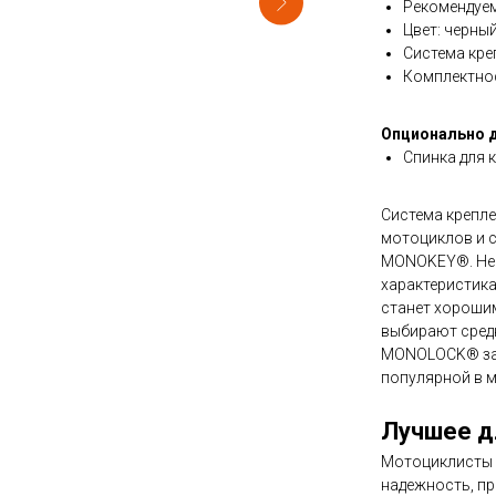
Рекомендуем
Цвет: черны
Система кр
Комплектнос
Опционально д
Спинка для 
Система крепл
мотоциклов и с
MONOKEY®. Не
характеристик
станет хороши
выбирают средн
MONOLOCK® зап
популярной в м
Лучшее д
Мотоциклисты 
надежность, пр