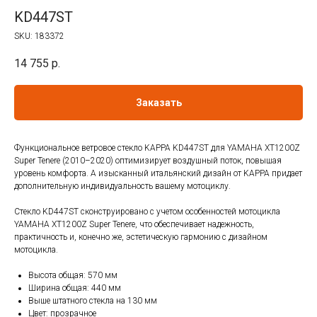
KD447ST
SKU:
183372
14 755
р.
Заказать
Функциональное ветровое стекло KAPPA KD447ST для YAMAHA XT1200Z
Super Tenere (2010–2020) оптимизирует воздушный поток, повышая
уровень комфорта. А изысканный итальянский дизайн от KAPPA придает
дополнительную индивидуальность вашему мотоциклу.
Стекло KD447ST сконструировано с учетом особенностей мотоцикла
YAMAHA XT1200Z Super Tenere, что обеспечивает надежность,
практичность и, конечно же, эстетическую гармонию с дизайном
мотоцикла.
Высота общая: 570 мм
Ширина общая: 440 мм
Выше штатного стекла на 130 мм
Цвет: прозрачное