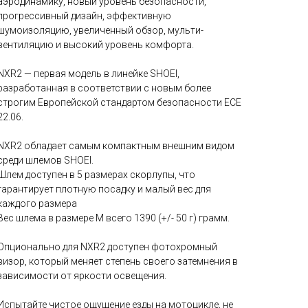
аэродинамику, новый уровень безопасности,
прогрессивный дизайн, эффективную
шумоизоляцию, увеличенный обзор, мульти-
вентиляцию и высокий уровень комфорта.
NXR2 — первая модель в линейке SHOEI,
разработанная в соответствии с новым более
строгим Европейской стандартом безопасности ECE
22.06.
NXR2 обладает самым компактным внешним видом
среди шлемов SHOEI.
Шлем доступен в 5 размерах скорлупы, что
гарантирует плотную посадку и малый вес для
каждого размера
Вес шлема в размере M всего 1390 (+/- 50 г) грамм.
Опционально для NXR2 доступен фотохромный
визор, который меняет степень своего затемнения в
зависимости от яркости освещения.
Испытайте чистое ощущение езды на мотоцикле, не