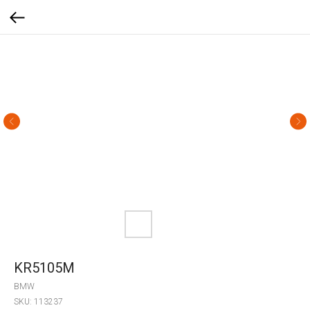
KR5105M
BMW
SKU:
113237