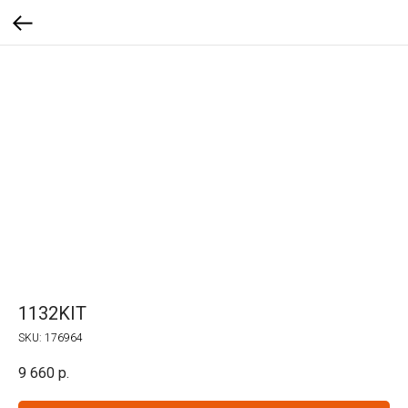
1132KIT
SKU:
176964
9 660
р.