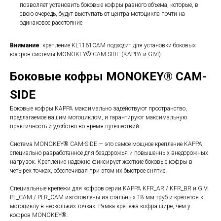
позволяет установить боковые кофры разного объема, которые, в
свою очередь, будут выступать от центра мотоцикла почти на
одинаковое расстояние
Внимание
: крепление KL1161CAM подходит для установки боковых
кофров системы MONOKEY® CAM-SIDE (KAPPA и GIVI)
Боковые кофры MONOKEY® CAM-
SIDE
Боковые кофры KAPPA максимально задействуют пространство,
предлагаемое вашим мотоциклом, и гарантируют максимальную
практичность и удобство во время путешествий.
Система MONOKEY® CAM-SIDE — это самое мощное крепление KAPPA,
специально разработанное для бездорожья и повышенных внедорожных
нагрузок. Крепление надежно фиксирует жесткие боковые кофры в
четырех точках, обеспечивая при этом их быстрое снятие.
Специальные крепежи для кофров серии KAPPA KFR_AR / KFR_BR и GIVI
PL_CAM / PLR_CAM изготовлены из стальных 18 мм труб и крепятся к
мотоциклу в нескольких точках. Рамка крепежа кофра шире, чем у
кофров MONOKEY®.