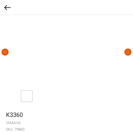
K3360
YAMAHA
SKU:
79885