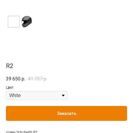
R2
39 650
р.
41 737
р.
Цвет
Заказать
Шлем Schuberth R2.