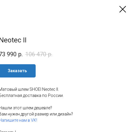
Neotec II
73 990
р.
106 470
р.
Заказать
Матовый шлем SHOEI Neotec II.
Бесплатная доставка по России.
Нашли этот шлем дешевле?
Вам нужен другой размер или дизайн?
Напишите нам в VK!