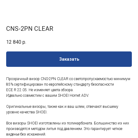
CNS-2PN CLEAR
12 840
р.
Заказать
Прозрачный визор CNS-2PN CLEAR со светопропускаемостью минимум
85% сертифицирован по европейскому стандарту безопасности
ECE R 22.05. Не изменяет цвета обзора.
Идеально совместим с вашим SHOEI Hornet ADV.
Оригинальные визоры, также как и ваш шлем, отвечают высшему
уровню качества SHOEI.
Все визоры SHOEI изготовлены из поликарбоната. Большинство из них
производятся методом литья под давлением. Это гарантирует четкое
виденье без искажений.