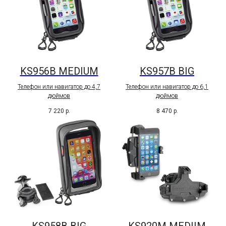
KS956B MEDIUM
KS957B BIG
Телефон или навигатор до 4,7
Телефон или навигатор до 6,1
дюймов
дюймов
7 220
р.
8 470
р.
KS958B BIG
KS920M MEDIIM